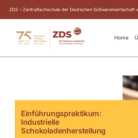
Zum
ZDS – Zentralfachschule der Deutschen Süßwarenwirtschaft e
Inhalt
springen
Home
Ü
Einführungspraktikum:
Industrielle
Schokoladenherstellung