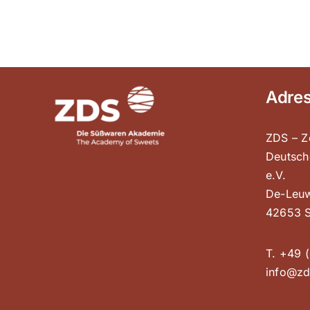
Adre
ZDS – Z
Deutsch
e.V.
De-Leuw
42653 S
T. +49 (
info@zd