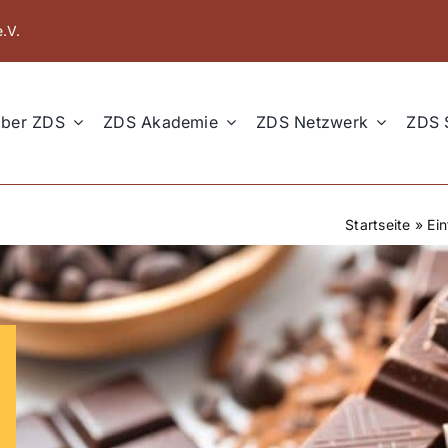
.V.
ber ZDS
ZDS Akademie
ZDS Netzwerk
ZDS 
Startseite
»
Ei