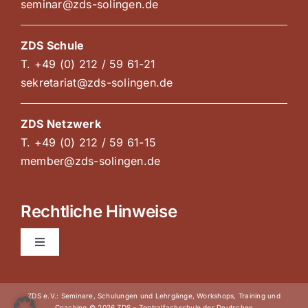
seminar@zds-solingen.de
ZDS Schule
T. +49 (0) 212 / 59 61-21
sekretariat@zds-solingen.de
ZDS Netzwerk
T. +49 (0) 212 / 59 61-15
member@zds-solingen.de
Rechtliche Hinweise
Toggle
Navigation
AGB Kurse und Kongresse
ZDS e.V.: Seminare, Schulungen und Lehrgänge, Workshops, Training und
Coaching © 2026 ZDS – Zentralfachschule der Deutschen