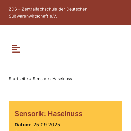
Zum
ZDS – Zentralfachschule der Deutschen
Inhalt
Süßwarenwirtschaft e.V.
springen
Toggle
Navigation
Home
Startseite
»
Sensorik: Haselnuss
Über ZDS
ZDS Akademie
Sensorik: Haselnuss
ZDS Netzwerk
Datum:
25.09.2025