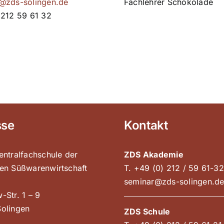
@zds-solingen.de
Fachlehrer Schokolade
 212 59 61 32
sse
Kontakt
entralfachschule der
ZDS Akademie
en Süßwarenwirtschaft
T. +49 (0) 212 / 59 61-32
seminar@zds-solingen.d
-Str. 1 – 9
olingen
ZDS Schule