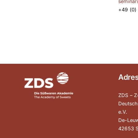
seminar
+49 (0)
Adre
ZDS – Z
Deutsch
e.V.
De-Leuw
42653 S