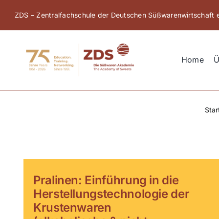
Zum
ZDS – Zentralfachschule der Deutschen Süßwarenwirtschaft e
Inhalt
springen
Home
Ü
Star
Pralinen: Einführung in die
Herstellungstechnologie der
Krustenwaren