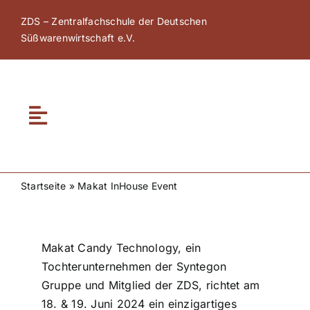
Zum
ZDS – Zentralfachschule der Deutschen
Inhalt
Süßwarenwirtschaft e.V.
springen
Toggle
Navigation
Home
Startseite
»
Makat InHouse Event
Über ZDS
Makat Candy Technology, ein
ZDS Akademie
Tochterunternehmen der Syntegon
Gruppe und Mitglied der ZDS, richtet am
ZDS Netzwerk
18. & 19. Juni 2024 ein einzigartiges