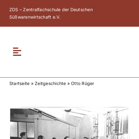
Zum
ZDS – Zentralfachschule der Deutschen
Inhalt
Süßwarenwirtschaft e.V.
springen
Toggle
Navigation
Home
Startseite
»
Zeitgeschichte
»
Otto Rüger
Über ZDS
Zeige
ZDS Akademie
grösseres
Bild
ZDS Netzwerk