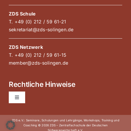
ZDS Schule
T. +49 (0) 212 / 59 61-21
sekretariat@zds-solingen.de
ZDS Netzwerk
T. +49 (0) 212 / 59 61-15
member@zds-solingen.de
Rechtliche Hinweise
Toggle
Navigation
AGB Kurse und Kongresse
ZDS e.V.: Seminare, Schulungen und Lehrgänge, Workshops, Training und
Coaching © 2026 ZDS – Zentralfachschule der Deutschen
Süßwarenwirtschaft e.V.