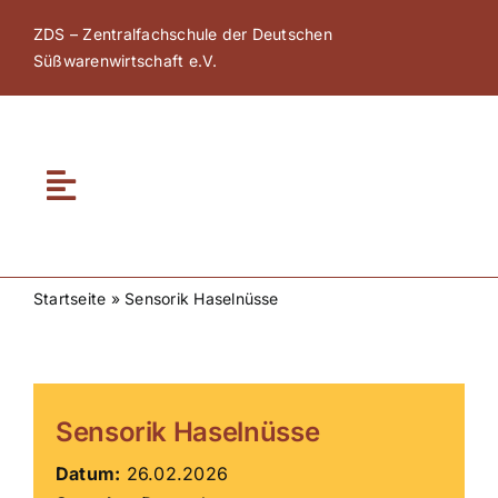
Zum
ZDS – Zentralfachschule der Deutschen
Inhalt
Süßwarenwirtschaft e.V.
springen
Toggle
Navigation
Home
Startseite
»
Sensorik Haselnüsse
Über ZDS
ZDS Akademie
Sensorik Haselnüsse
ZDS Netzwerk
Datum:
26.02.2026