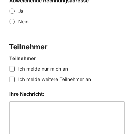
Abweichende Rechnungsadresse
Ja
Nein
A
n
r
Teilnehmer
e
d
Teilnehmer
e
*
Ich melde nur mich an
f
ü
Ich melde weitere Teilnehmer an
r
Ihre Nachricht: