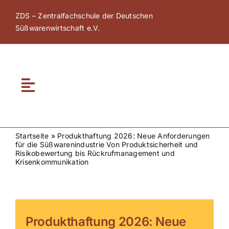
Zum
ZDS – Zentralfachschule der Deutschen
Inhalt
Süßwarenwirtschaft e.V.
springen
Toggle
Navigation
Home
Startseite
»
Produkthaftung 2026: Neue Anforderungen
für die Süßwarenindustrie Von Produktsicherheit und
Über ZDS
Risikobewertung bis Rückrufmanagement und
Krisenkommunikation
ZDS Akademie
ZDS Netzwerk
Produkthaftung 2026: Neue