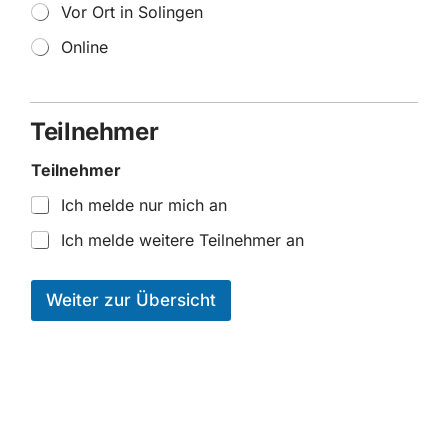
Vor Ort in Solingen
Online
Teilnehmer
Teilnehmer
Ich melde nur mich an
Ich melde weitere Teilnehmer an
N
a
Weiter zur Übersicht
m
e
N
a
m
e
I
h