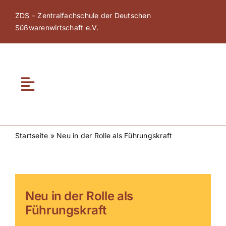
Zum
ZDS – Zentralfachschule der Deutschen
Inhalt
Süßwarenwirtschaft e.V.
springen
Toggle
Navigation
Home
Startseite
»
Neu in der Rolle als Führungskraft
Über ZDS
ZDS Akademie
Neu in der Rolle als
Führungskraft
ZDS Netzwerk