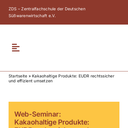
Zum
ZDS – Zentralfachschule der Deutschen
Inhalt
Süßwarenwirtschaft e.V.
springen
Toggle
Navigation
Home
Startseite
»
Kakaohaltige Produkte: EUDR rechtssicher
und effizient umsetzen
Über ZDS
ZDS Akademie
Web-Seminar:
Kakaohaltige Produkte:
ZDS Netzwerk