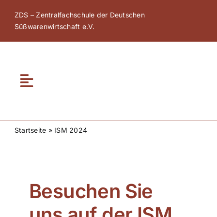
Zum
ZDS – Zentralfachschule der Deutschen
Inhalt
Süßwarenwirtschaft e.V.
springen
Toggle
Navigation
Home
Startseite
»
ISM 2024
Über ZDS
ZDS Akademie
Besuchen Sie
ZDS Netzwerk
uns auf der ISM