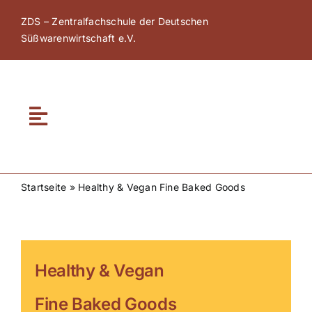
Zum
ZDS – Zentralfachschule der Deutschen
Inhalt
Süßwarenwirtschaft e.V.
springen
Toggle
Navigation
Home
Startseite
»
Healthy & Vegan Fine Baked Goods
Über ZDS
ZDS Akademie
Healthy & Vegan
ZDS Netzwerk
Fine Baked Goods