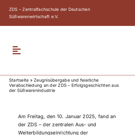
Zum
ZDS – Zentralfachschule der Deutschen
Inhalt
Süßwarenwirtschaft e.V.
springen
Toggle
Navigation
Home
Startseite
»
Zeugnisübergabe und feierliche
Verabschiedung an der ZDS – Erfolgsgeschichten aus
Über ZDS
der Süßwarenindustrie
ZDS Akademie
Am Freitag, den 10. Januar 2025, fand an
der ZDS – der zentralen Aus- und
ZDS Netzwerk
Weiterbildungseinrichtung der