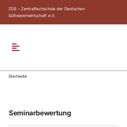
Zum
ZDS – Zentralfachschule der Deutschen
Inhalt
Süßwarenwirtschaft e.V.
springen
Toggle
Navigation
Home
Startseite
Über ZDS
ZDS Akademie
Seminarbewertung
ZDS Netzwerk