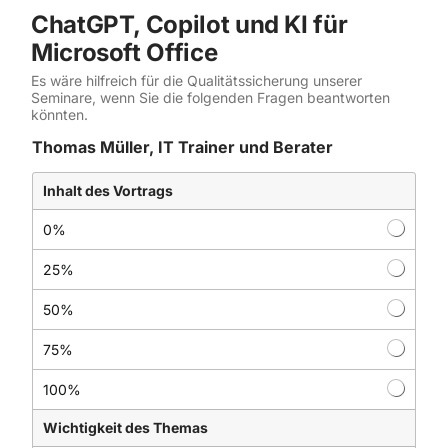
ChatGPT, Copilot und KI für
ZDS Schule
Microsoft Office
Es wäre hilfreich für die Qualitätssicherung unserer
Seminare, wenn Sie die folgenden Fragen beantworten
Downloads
könnten.
S
Thomas Müller, IT Trainer und Berater
e
m
Aktuelles
i
Inhalt des Vortrags
n
a
0%
Kontakt
r
s
25%
u
n
50%
d
75%
100%
Wichtigkeit des Themas