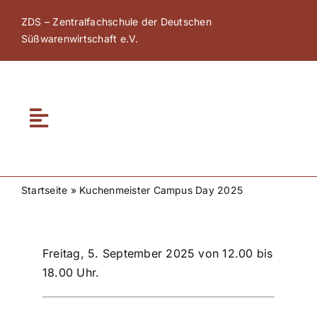
Zum
ZDS – Zentralfachschule der Deutschen
Inhalt
Süßwarenwirtschaft e.V.
springen
Toggle
Navigation
Home
Startseite
»
Kuchenmeister Campus Day 2025
Über ZDS
Freitag, 5. September 2025 von 12.00 bis
ZDS Akademie
18.00 Uhr.
ZDS Netzwerk