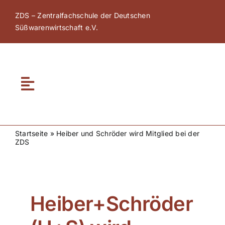
Zum
ZDS – Zentralfachschule der Deutschen
Inhalt
Süßwarenwirtschaft e.V.
springen
Toggle
Navigation
Home
Startseite
»
Heiber und Schröder wird Mitglied bei der
ZDS
Über ZDS
ZDS Akademie
Heiber+Schröder
ZDS Netzwerk