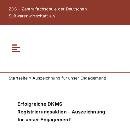
Zum
ZDS – Zentralfachschule der Deutschen
Inhalt
Süßwarenwirtschaft e.V.
springen
Toggle
Navigation
Home
Startseite
»
Auszeichnung für unser Engagement!
Über ZDS
Erfolgreiche DKMS
ZDS Akademie
Registrierungsaktion – Auszeichnung
für unser Engagement!
ZDS Netzwerk